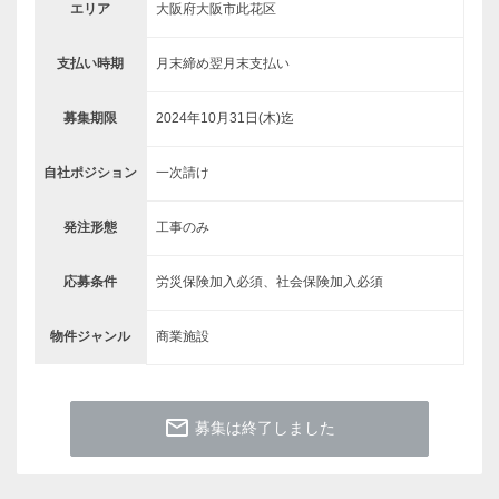
エリア
大阪府大阪市此花区
支払い時期
月末締め翌月末支払い
募集期限
2024年10月31日(木)迄
自社ポジション
一次請け
発注形態
工事のみ
応募条件
労災保険加入必須、社会保険加入必須
物件ジャンル
商業施設
mail_outline
募集は終了しました