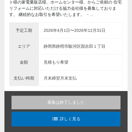
ト様の家電量販店様、ホームセンター様、からご依頼の 住宅
リフォームに対応いただける協力会社様を募集しておりま
す。 継続的なお取引を希望いたします。 ・...
予定工期
2026年4月1日〜2026年12月31日
エリア
静岡県静岡市駿河区国吉田１丁目
金額
見積もり希望
支払い時期
月末締翌月末支払
募集は終了しました
list_alt
詳しく見る