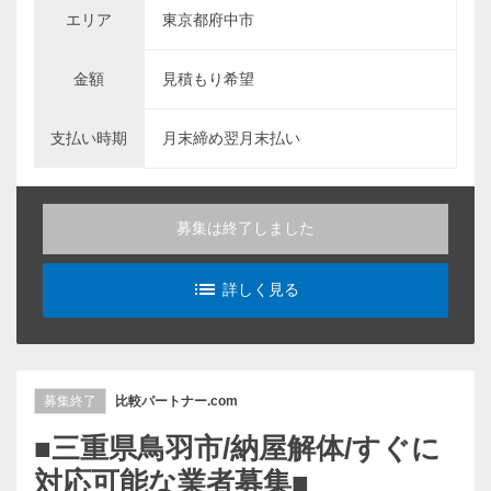
エリア
東京都府中市
金額
見積もり希望
支払い時期
月末締め翌月末払い
募集は終了しました
list_alt
詳しく見る
募集終了
比較パートナー.com
■三重県鳥羽市/納屋解体/すぐに
対応可能な業者募集■