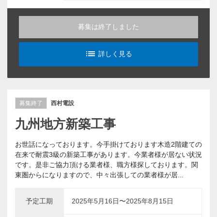
募集は終了しました
list_alt
詳しく見る
募集終了
西村電設
九州地方新築工事
お世話になっております。今手掛けております木造2階建ての
在来で耐震3級の新築工事があります。今業者様が居ない状況
です。是非ご協力頂ける業者様、職方様探しております。関
東圏からになりますので、中々出張しての業者様が居...
予定工期
2025年5月16日〜2025年8月15日