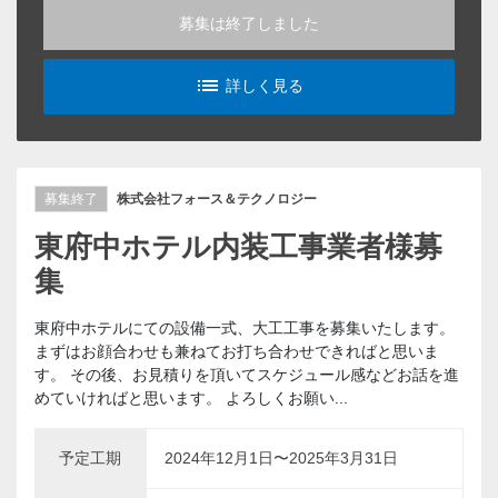
募集は終了しました
list_alt
詳しく見る
募集終了
株式会社フォース＆テクノロジー
東府中ホテル内装工事業者様募
集
東府中ホテルにての設備一式、大工工事を募集いたします。
まずはお顔合わせも兼ねてお打ち合わせできればと思いま
す。 その後、お見積りを頂いてスケジュール感などお話を進
めていければと思います。 よろしくお願い...
予定工期
2024年12月1日〜2025年3月31日