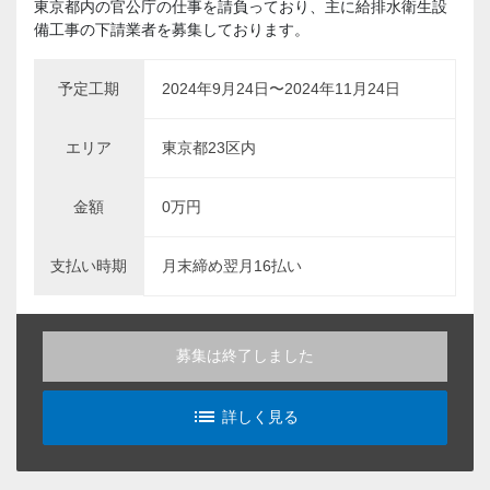
東京都内の官公庁の仕事を請負っており、主に給排水衛生設
備工事の下請業者を募集しております。
予定工期
2024年9月24日〜2024年11月24日
エリア
東京都23区内
金額
0万円
支払い時期
月末締め翌月16払い
募集は終了しました
list_alt
詳しく見る