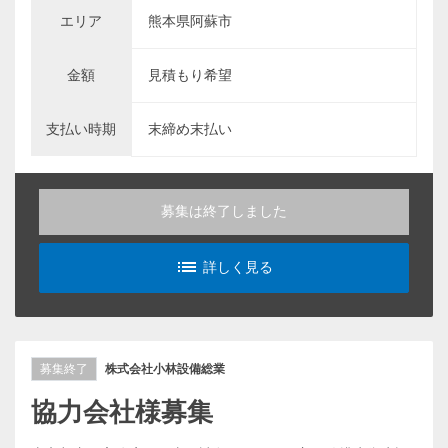
エリア
熊本県阿蘇市
金額
見積もり希望
支払い時期
末締め末払い
募集は終了しました
list_alt
詳しく見る
募集終了
株式会社小林設備総業
協力会社様募集