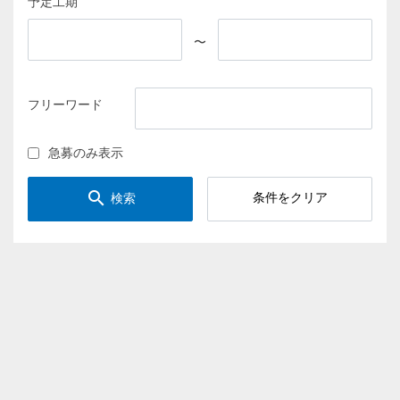
予定工期
〜
フリーワード
急募のみ表示
search
条件をクリア
検索