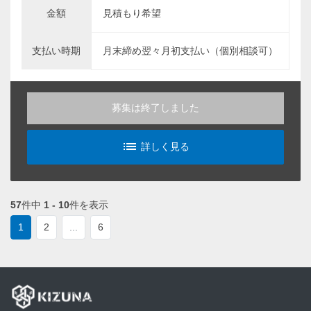
金額
見積もり希望
支払い時期
月末締め翌々月初支払い（個別相談可）
募集は終了しました
list_alt
詳しく見る
57
件中
1 - 10
件を表示
1
2
...
6