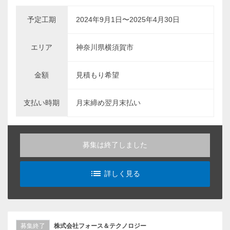
予定工期
2024年9月1日〜2025年4月30日
エリア
神奈川県横須賀市
金額
見積もり希望
支払い時期
月末締め翌月末払い
募集は終了しました
list_alt
詳しく見る
募集終了
株式会社フォース＆テクノロジー