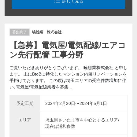
list_alt
詳しく見る
募集終了
暁総業 株式会社
【急募】電気屋/電気配線/エアコ
ン先行配管 工事分野
ご覧いただきありがとうございます。 暁総業株式会社 と申し
ます。 主にBtoBに特化したマンション内装リノベーションを
手掛けております。 この度は埼玉エリアの受注件数増加に伴
い､電気屋/電気配線業者を募集...
予定工期
2024年2月20日〜2024年5月1日
エリア
埼玉県さいたま市を中心とするエリア/
現在は浦和多数