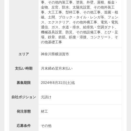
事、その他内装工事、塗装、外壁、屋根、板金・
金物、左官、防水、太陽光設置、その他外装工
事、大工工事、型枠工事、その他工事、造園・植
栽、土間、ブロック・タイル・レンガ等、フェン
ス、エクステリア、その他外構工事、電気・電気
通信、ガス、水道・排水、給排気・空調ダクト、
機械器具設置、防災、その他設備工事、とび・足
場、鉄骨、鉄筋、鋲接・溶接、コンクリート、そ
の他基礎工事
エリア
神奈川県横須賀市
支払い時期
月末締め翌月末払い
募集期限
2024年8月31日(土)迄
自社ポジション
元請け
発注形態
材工
応募条件
その他