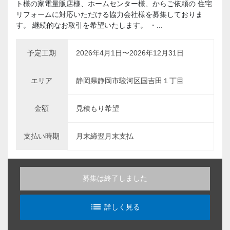
ト様の家電量販店様、ホームセンター様、からご依頼の 住宅
リフォームに対応いただける協力会社様を募集しておりま
す。 継続的なお取引を希望いたします。 ・...
予定工期
2026年4月1日〜2026年12月31日
エリア
静岡県静岡市駿河区国吉田１丁目
金額
見積もり希望
支払い時期
月末締翌月末支払
募集は終了しました
list_alt
詳しく見る