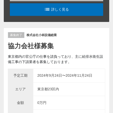
list_alt
詳しく見る
募集終了
株式会社小林設備総業
協力会社様募集
東京都内の官公庁の仕事を請負っており、主に給排水衛生設
備工事の下請業者を募集しております。
予定工期
2024年9月24日〜2024年11月24日
エリア
東京都23区内
金額
0万円