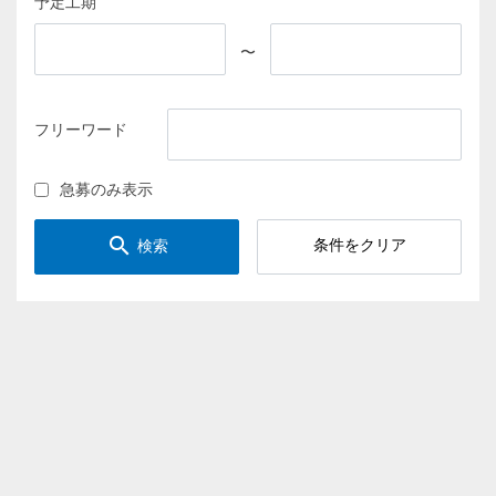
予定工期
〜
フリーワード
急募のみ表示
search
条件をクリア
検索