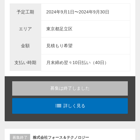
予定工期
2024年9月1日〜2024年9月30日
エリア
東京都足立区
金額
見積もり希望
支払い時期
月末締め翌々10日払い（40日）
募集は終了しました
list_alt
詳しく見る
募集終了
株式会社フォース＆テクノロジー