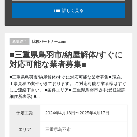
list_alt
詳しく見る
募集終了
比較パートナー.com
■三重県鳥羽市/納屋解体/すぐに
対応可能な業者募集■
■三重県鳥羽市/納屋解体/すぐに対応可能な業者募集■ 現在、
工事見積の案件がきております。 ご対応可能な業者様はすぐ
にご連絡下さい。 ■案件エリア■ 三重県鳥羽市坂手(受任後詳
細住所表示) ■...
予定工期
2024年4月13日〜2025年4月17日
エリア
三重県鳥羽市