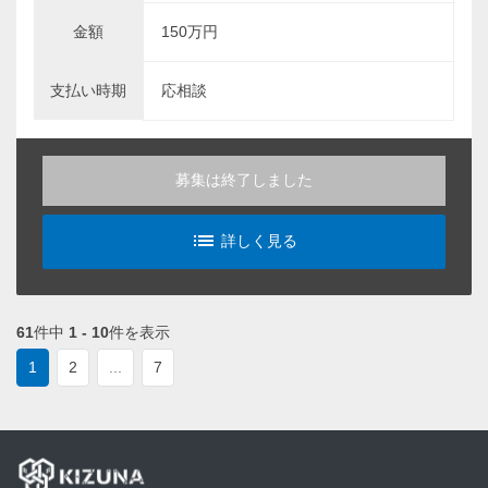
金額
150万円
支払い時期
応相談
募集は終了しました
list_alt
詳しく見る
61
件中
1 - 10
件を表示
1
2
...
7