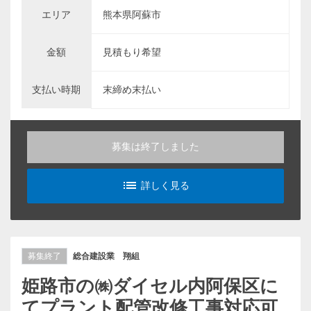
エリア
熊本県阿蘇市
金額
見積もり希望
支払い時期
末締め末払い
募集は終了しました
list_alt
詳しく見る
募集終了
総合建設業 翔組
姫路市の㈱ダイセル内阿保区に
てプラント配管改修工事対応可