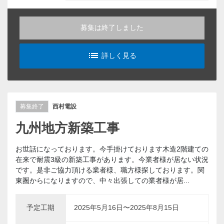
募集は終了しました
list_alt
詳しく見る
募集終了
西村電設
九州地方新築工事
お世話になっております。今手掛けております木造2階建ての
在来で耐震3級の新築工事があります。今業者様が居ない状況
です。是非ご協力頂ける業者様、職方様探しております。関
東圏からになりますので、中々出張しての業者様が居...
予定工期
2025年5月16日〜2025年8月15日