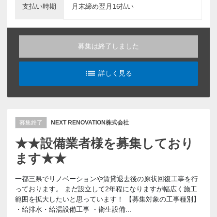
支払い時期
月末締め翌月16払い
募集は終了しました
list_alt
詳しく見る
募集終了
NEXT RENOVATION株式会社
★★設備業者様を募集しており
ます★★
一都三県でリノベーションや賃貸退去後の原状回復工事を行
っております。 まだ設立して2年程になりますが幅広く施工
範囲を拡大したいと思っています！ 【募集対象の工事種別】
・給排水・給湯設備工事 ・衛生設備...