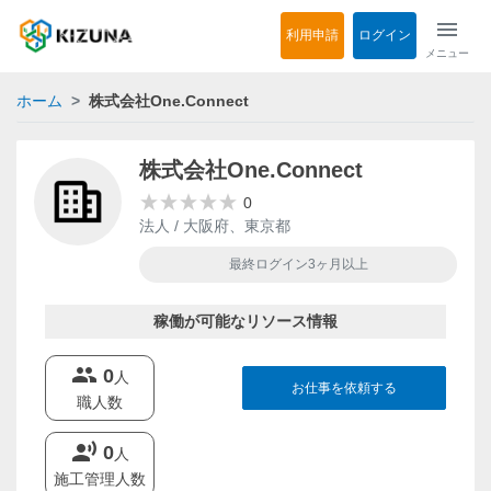
menu
利用申請
ログイン
メニュー
ホーム
株式会社One.Connect
株式会社One.Connect
0
法人 / 大阪府、東京都
最終ログイン3ヶ月以上
稼働が可能なリソース情報
groups
0
人
お仕事を依頼する
職人数
record_voice_over
0
人
施工管理人数