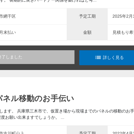
。 長期的に良きパートナー関係を築ければと考...
市網干区
予定工期
2025年2月
月末払い
金額
見積もり希
list_alt
終了しました
詳しく見る
28パネル移動のお手伝い
on杉田と申します。 兵庫県三木市で、仮置き場から現場までのパネルの移動
度お願い出来ますでしょうか。 ...
市吉川町山上
予定工期
2022年4月