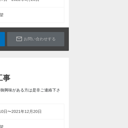
望
mail_outline
お問い合わせする
工事
 御興味がある方は是非ご連絡下さ
10日〜2021年12月20日
望