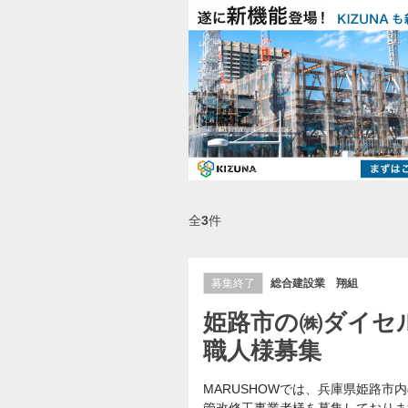
全
3
件
募集終了
総合建設業 翔組
姫路市の㈱ダイセ
職人様募集
MARUSHOWでは、兵庫県姫路