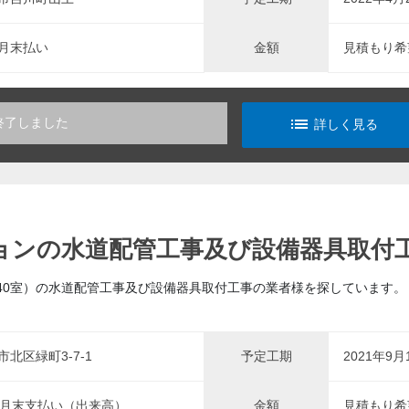
月末払い
金額
見積もり希
list_alt
終了しました
詳しく見る
ョンの水道配管工事及び設備器具取付
内40室）の水道配管工事及び設備器具取付工事の業者様を探しています。
北区緑町3-7-1
予定工期
2021年9月
翌月末支払い（出来高）
金額
見積もり希