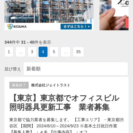
344
件中
31 - 40
件を表示
1
...
3
4
5
...
35
並び替え
募集終了
株式会社ジェイトラスト
【東京】東京都でオフィスビル
照明器具更新工事 業者募集
東京都で協力業者を募集します。 【工事エリア】 ・東京都渋
谷区 【期間】 2024/8/10～2024/9/23 ※基本土日祝日作業
【募集人数】 ・４名 【仕事内容】 ・オフ...