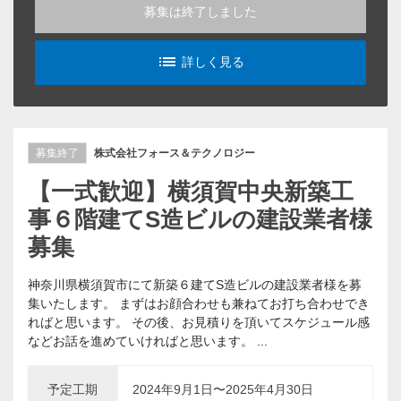
募集は終了しました
list_alt
詳しく見る
募集終了
株式会社フォース＆テクノロジー
【一式歓迎】横須賀中央新築工
事６階建てS造ビルの建設業者様
募集
神奈川県横須賀市にて新築６建てS造ビルの建設業者様を募
集いたします。 まずはお顔合わせも兼ねてお打ち合わせでき
ればと思います。 その後、お見積りを頂いてスケジュール感
などお話を進めていければと思います。 ...
予定工期
2024年9月1日〜2025年4月30日