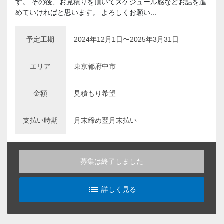
す。 その後、お見積りを頂いてスケジュール感などお話を進
めていければと思います。 よろしくお願い...
予定工期
2024年12月1日〜2025年3月31日
エリア
東京都府中市
金額
見積もり希望
支払い時期
月末締め翌月末払い
募集は終了しました
list_alt
詳しく見る