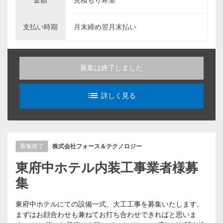
金額
見積もり希望
支払い時期
月末締め翌月末払い
募集は終了しました
list_alt
詳しく見る
募集終了
株式会社フォース＆テクノロジー
東府中ホテル内装工事業者様募
集
東府中ホテルにての設備一式、大工工事を募集いたします。
まずはお顔合わせも兼ねてお打ち合わせできればと思いま