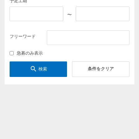
予定工期
〜
フリーワード
急募のみ表示
search
条件をクリア
検索