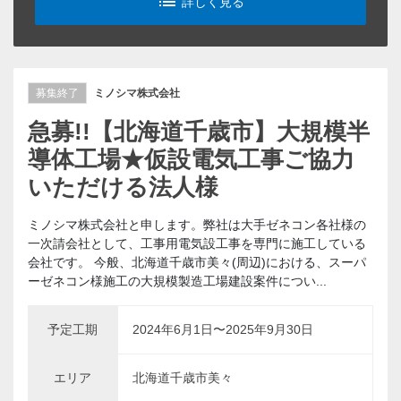
list_alt
詳しく見る
募集終了
ミノシマ株式会社
急募!!【北海道千歳市】大規模半
導体工場★仮設電気工事ご協力
いただける法人様
ミノシマ株式会社と申します。弊社は大手ゼネコン各社様の
一次請会社として、工事用電気設工事を専門に施工している
会社です。 今般、北海道千歳市美々(周辺)における、スーパ
ーゼネコン様施工の大規模製造工場建設案件につい...
予定工期
2024年6月1日〜2025年9月30日
エリア
北海道千歳市美々