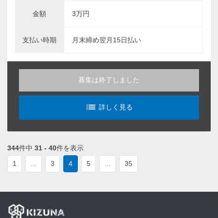
金額
3万円
支払い時期
月末締め翌月15日払い
募集は終了しました
list_alt
詳しく見る
344
件中
31 - 40
件を表示
1
...
3
4
5
...
35