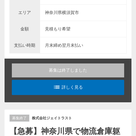
エリア
神奈川県横須賀市
金額
見積もり希望
支払い時期
月末締め翌月末払い
募集は終了しました
list_alt
詳しく見る
募集終了
株式会社ジェイトラスト
【急募】神奈川県で物流倉庫躯