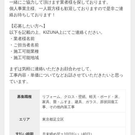
一緒にご協力して頂けます業者様を探しております。
個人事業主様、一人親方様も歓迎しておりますので是非ご連
絡お待ちしております！
【応募したい方へ】
以下を記載の上、KIZUNA上にてご連絡ください。
・業者様名前
・ご担当者名前
・施工可能業種
・施工可能地域
まずは気軽に連絡いただきお顔合わせして、
工事内容・単価についてなどお話させていただきたいと思っ
ています。
募集職種
リフォーム、クロス・壁紙、軽天・ボード・床、
家具、畳・ふすま、建具、ガラス、原状回復工
事、その他内装工事
エリア
東京都足立区
支払い時期
月末締め翌々10日払い（40日）