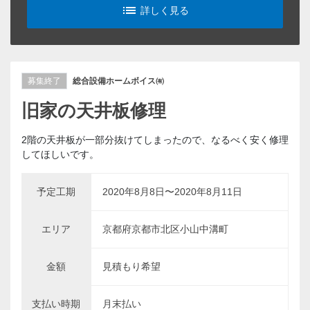
list_alt
詳しく見る
募集終了
総合設備ホームボイス㈲
旧家の天井板修理
2階の天井板が一部分抜けてしまったので、なるべく安く修理
してほしいです。
予定工期
2020年8月8日〜2020年8月11日
エリア
京都府京都市北区小山中溝町
金額
見積もり希望
支払い時期
月末払い