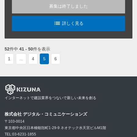
募集は終了しました
list_alt
詳しく見る
52
件中
41 - 50
件を表示
1
...
4
5
6
インターネットで建設業界をつないで新しい未来を創る
株式会社 デジタル・コミュニケーションズ
〒103-0014
東京都中央区日本橋蛎殻町1-29-9 ネオテック水天宮ビルM1階
TEL:03-6231-1855