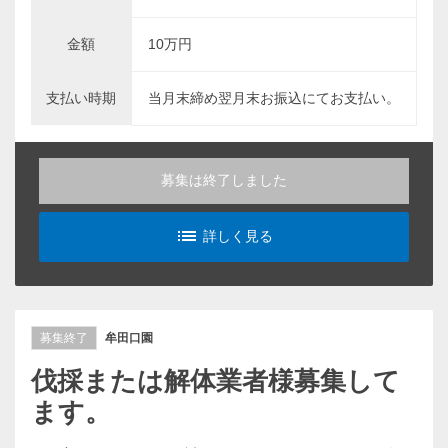
金額
10万円
支払い時期
当月末締め翌月末お振込にてお支払い。
募集は終了しました
list_alt
詳しく見る
募集終了
牟田口園
伐採または解体業者様募集して
ます。