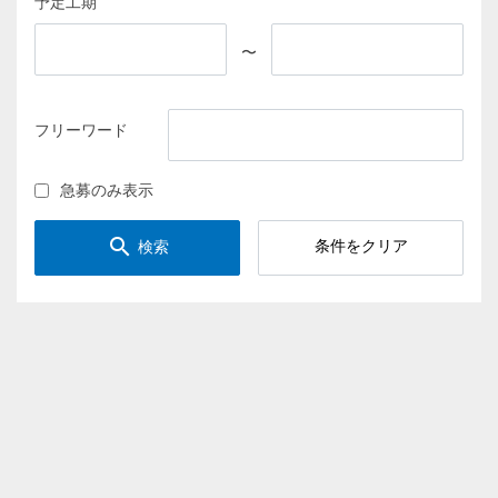
予定工期
〜
フリーワード
急募のみ表示
search
条件をクリア
検索