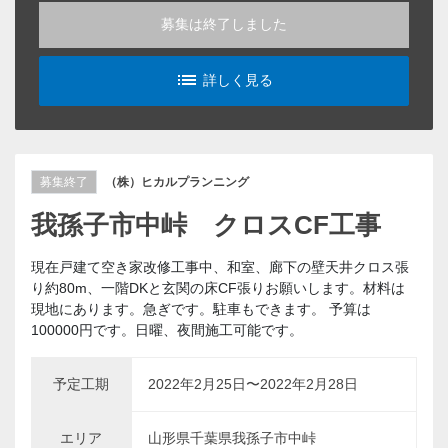
募集は終了しました
list_alt
詳しく見る
募集終了
（株）ヒカルプランニング
我孫子市中峠 クロスCF工事
現在戸建て空き家改修工事中、和室、廊下の壁天井クロス張
り約80m、一階DKと玄関の床CF張りお願いします。材料は
現地にあります。急ぎです。駐車もできます。 予算は
100000円です。日曜、夜間施工可能です。
予定工期
2022年2月25日〜2022年2月28日
エリア
山形県千葉県我孫子市中峠