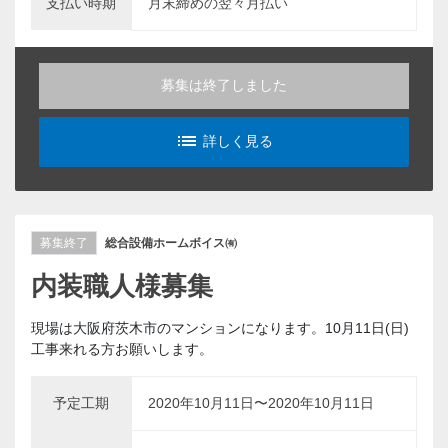
支払い時期
月末締めの翌々月払い
募集は終了しました
list_alt
詳しく見る
募集終了
総合設備ホームボイス㈲
内装職人様募集
現場は大阪府茨木市のマンションになります。10月11日(日)
工事来れる方お願いします。
予定工期
2020年10月11日〜2020年10月11日