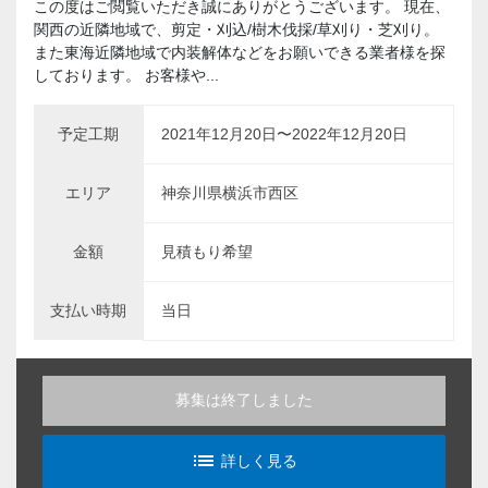
この度はご閲覧いただき誠にありがとうございます。 現在、
関西の近隣地域で、剪定・刈込/樹木伐採/草刈り・芝刈り。
また東海近隣地域で内装解体などをお願いできる業者様を探
しております。 お客様や...
予定工期
2021年12月20日〜2022年12月20日
エリア
神奈川県横浜市西区
金額
見積もり希望
支払い時期
当日
募集は終了しました
list_alt
詳しく見る