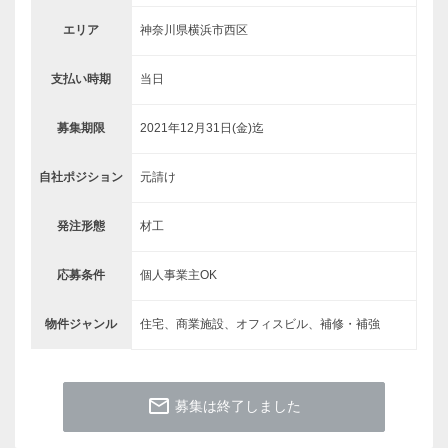
エリア
神奈川県横浜市西区
支払い時期
当日
募集期限
2021年12月31日(金)迄
自社ポジション
元請け
発注形態
材工
応募条件
個人事業主OK
物件ジャンル
住宅、商業施設、オフィスビル、補修・補強
mail_outline
募集は終了しました