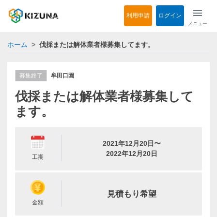
menu
利用申請
ログイン
メニュー
ホーム
伐採または解体業者様募集してます。
募集終了
牟田口園
伐採または解体業者様募集して
ます。
2021年12月20日〜
2022年12月20日
工期
見積もり希望
金額