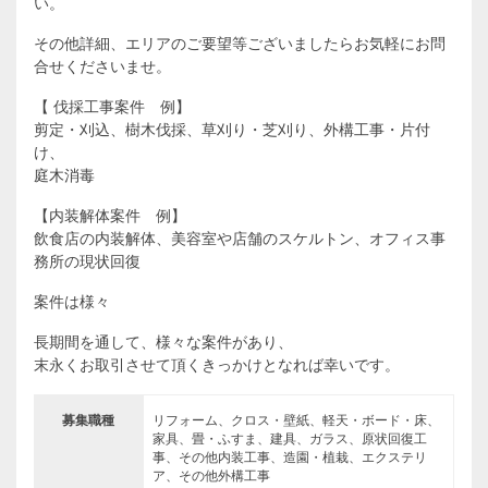
い。
その他詳細、エリアのご要望等ございましたらお気軽にお問
合せくださいませ。
【 伐採工事案件 例】
剪定・刈込、樹木伐採、草刈り・芝刈り、外構工事・片付
け、
庭木消毒
【内装解体案件 例】
飲食店の内装解体、美容室や店舗のスケルトン、オフィス事
務所の現状回復
案件は様々
長期間を通して、様々な案件があり、
末永くお取引させて頂くきっかけとなれば幸いです。
募集職種
リフォーム、クロス・壁紙、軽天・ボード・床、
家具、畳・ふすま、建具、ガラス、原状回復工
事、その他内装工事、造園・植栽、エクステリ
ア、その他外構工事