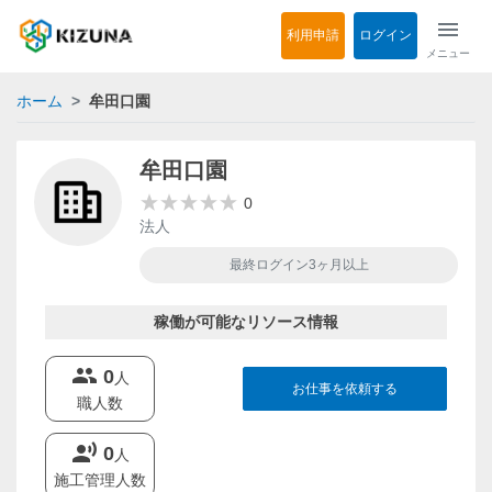
menu
利用申請
ログイン
メニュー
ホーム
牟田口園
牟田口園
0
法人
最終ログイン3ヶ月以上
稼働が可能なリソース情報
groups
0
人
お仕事を依頼する
職人数
record_voice_over
0
人
施工管理人数