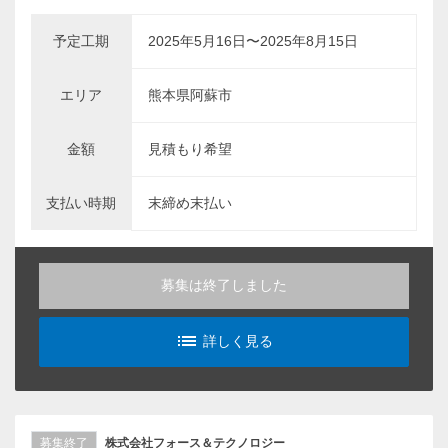
予定工期
2025年5月16日〜2025年8月15日
エリア
熊本県阿蘇市
金額
見積もり希望
支払い時期
末締め末払い
募集は終了しました
list_alt
詳しく見る
募集終了
株式会社フォース＆テクノロジー