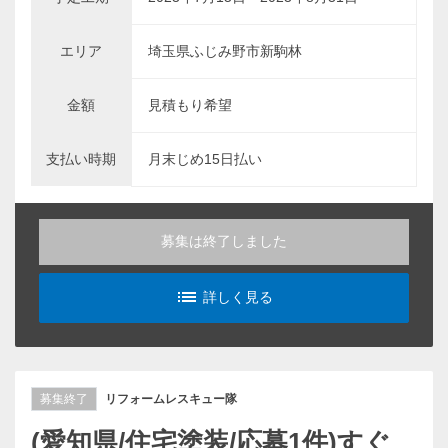
エリア
埼玉県ふじみ野市新駒林
金額
見積もり希望
支払い時期
月末じめ15日払い
募集は終了しました
list_alt
詳しく見る
募集終了
リフォームレスキュー隊
(愛知県/住宅塗装/応募1件)すぐ