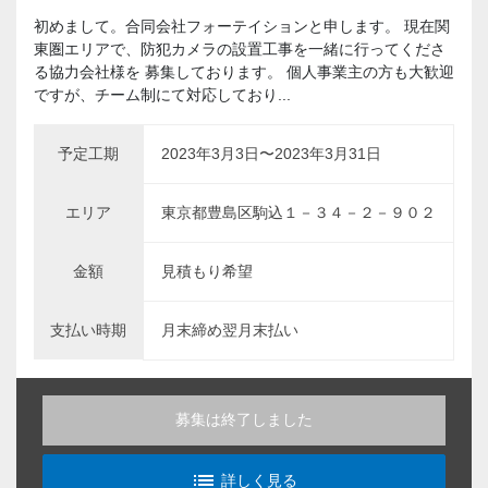
初めまして。合同会社フォーテイションと申します。 現在関
東圏エリアで、防犯カメラの設置工事を一緒に行ってくださ
る協力会社様を 募集しております。 個人事業主の方も大歓迎
ですが、チーム制にて対応しており...
予定工期
2023年3月3日〜2023年3月31日
エリア
東京都豊島区駒込１－３４－２－９０２
金額
見積もり希望
支払い時期
月末締め翌月末払い
募集は終了しました
list_alt
詳しく見る