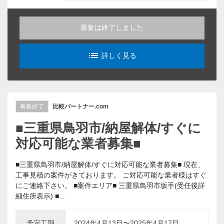
募集は終了しました
list_alt
詳しく見る
募集終了
比較パートナー.com
■三重県鳥羽市/納屋解体/すぐに
対応可能な業者募集■
■三重県鳥羽市/納屋解体/すぐに対応可能な業者募集■ 現在、
工事見積の案件がきております。 ご対応可能な業者様はすぐ
にご連絡下さい。 ■案件エリア■ 三重県鳥羽市坂手(受任後詳
細住所表示) ■...
予定工期
2024年4月13日〜2025年4月17日