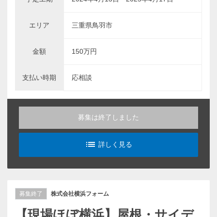
エリア
三重県鳥羽市
金額
150万円
支払い時期
応相談
募集は終了しました
list_alt
詳しく見る
募集終了
株式会社横浜フォーム
【現場ほぼ横浜】屋根・サイデ