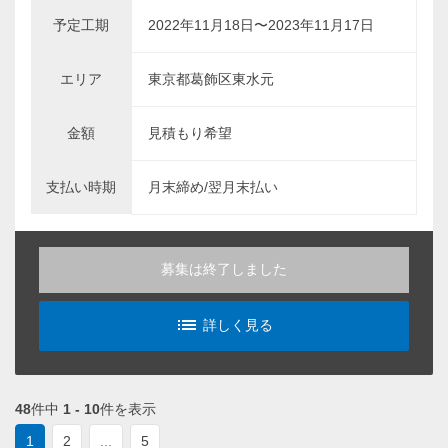
予定工期
2022年11月18日〜2023年11月17日
エリア
東京都葛飾区東水元
金額
見積もり希望
支払い時期
月末締め/翌月末払い
募集は終了しました
list_alt
詳しく見る
48
件中
1 - 10
件を表示
1
2
...
5