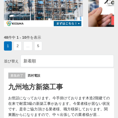
48
件中
1 - 10
件を表示
1
2
...
5
並び替え
募集終了
西村電設
九州地方新築工事
お世話になっております。今手掛けております木造2階建ての
在来で耐震3級の新築工事があります。今業者様が居ない状況
です。是非ご協力頂ける業者様、職方様探しております。関
東圏からになりますので、中々出張しての業者様が居...