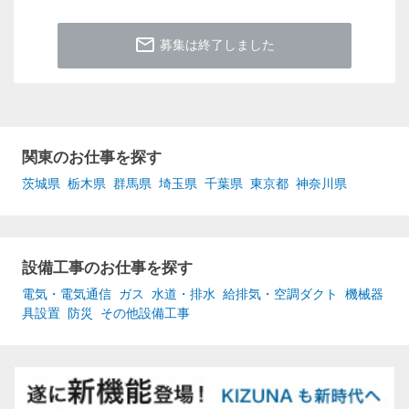
mail_outline
募集は終了しました
関東のお仕事を探す
茨城県
栃木県
群馬県
埼玉県
千葉県
東京都
神奈川県
設備工事のお仕事を探す
電気・電気通信
ガス
水道・排水
給排気・空調ダクト
機械器
具設置
防災
その他設備工事