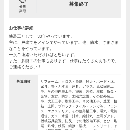
募集終了
募集
期限
お仕事の詳細
塗装工として、30年やっています。
主に、戸建てをメインでやっています。他、防水、さまざま
なことをやっています。
一度ご連絡いただければと思います。
また、多能工の仕事もあります、仕事はたくさんあるので、
ご連絡ください！
募集職種
リフォーム、クロス・壁紙、軽天・ボード・床、
家具、畳・ふすま、建具、ガラス、原状回復工
事、その他内装工事、塗装、外壁、屋根、板金・
金物、左官、防水、太陽光設置、その他外装工
事、大工工事、型枠工事、その他工事、造園・植
栽、土間、ブロック・タイル・レンガ等、フェン
ス、エクステリア、その他外構工事、電気・電気
通信、ガス、水道・排水、給排気・空調ダクト、
機械器具設置、防災、その他設備工事、とび・足
場、鉄骨、鉄筋、鋲接・溶接、コンクリート、そ