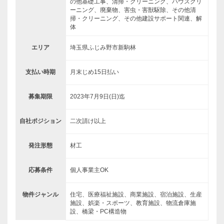
の他基礎工事、清掃・クリーニング、ハウスクリ
ーニング、廃棄物、害虫・害獣駆除、その他清
掃・クリーニング、その他建設サポート関連、解
体
エリア
埼玉県ふじみ野市新駒林
支払い時期
月末じめ15日払い
募集期限
2023年7月9日(日)迄
自社ポジション
二次請け以上
発注形態
材工
応募条件
個人事業主OK
物件ジャンル
住宅、医療福祉施設、商業施設、宿泊施設、生産
施設、娯楽・スポーツ、教育施設、物流倉庫施
設、橋梁・PC構造物