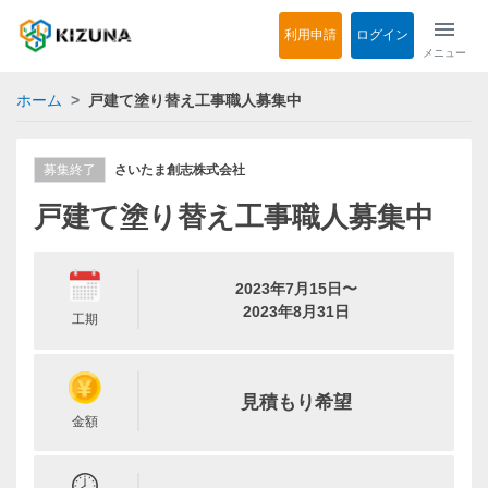
menu
利用申請
ログイン
メニュー
ホーム
戸建て塗り替え工事職人募集中
募集終了
さいたま創志株式会社
戸建て塗り替え工事職人募集中
2023年7月15日〜
2023年8月31日
工期
見積もり希望
金額