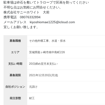
駐車場は砕石を敷いてトラロープで区画を割ってください
不明な点はお気軽にお問合せください。
株式会社サニーホワイト 大前
携帯電話 08076332894
メールアドレス kiyoshiomae1225@icloud.com
宜しくお願い致します。
募集職種
その他外構工事、水道・排水
エリア
茨城県龍ヶ崎市南中島町226
支払い時期
20日締め翌月末支払い
募集期限
2021年12月20日(月)迄
自社ポジション
元請け
発注形態
材工