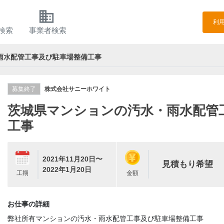
h
business
利
検索
事業者検索
雨水配管工事及び駐車場整備工事
募集終了
株式会社サニーホワイト
茨城県マンションの汚水・雨水配管
工事
2021年11月20日〜
見積もり希望
2022年1月20日
工期
金額
お仕事の詳細
弊社所有マンションの汚水・雨水配管工事及び駐車場整備工事