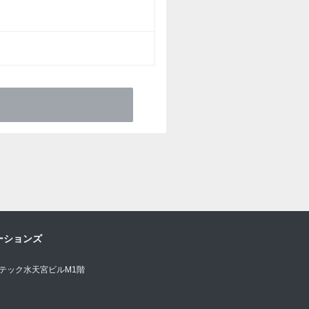
ーションズ
オテック水天宮ビルM1階