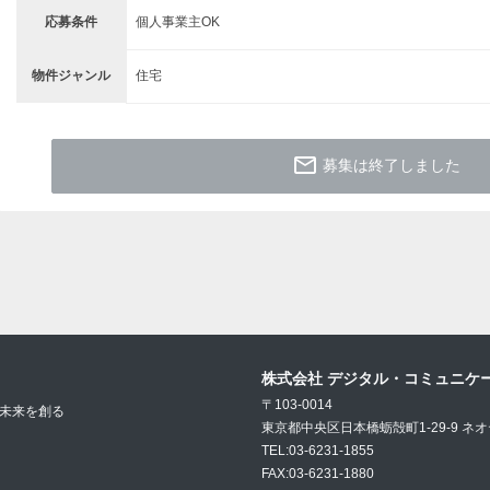
応募条件
個人事業主OK
物件ジャンル
住宅
mail_outline
募集は終了しました
株式会社 デジタル・コミュニケ
〒103-0014
未来を創る
東京都中央区日本橋蛎殻町1-29-9 ネ
TEL:03-6231-1855
FAX:03-6231-1880