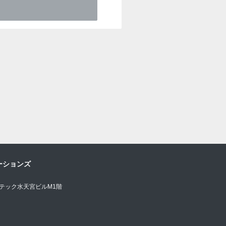
ーションズ
オテック水天宮ビルM1階