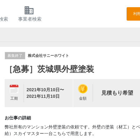
h
business
利
検索
事業者検索
募集終了
株式会社サニーホワイト
［急募］茨城県外壁塗装
2021年10月10日〜
見積もり希望
2021年11月10日
工期
金額
お仕事の詳細
弊社所有のマンション外壁塗装の依頼です。外壁の塗装（材工）と
給）スカイマスター一台こちらで用意します。