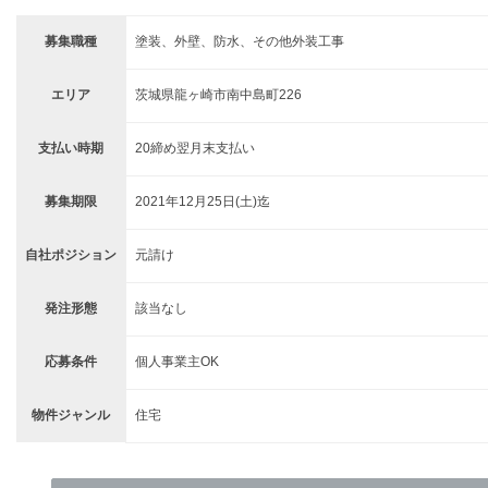
募集職種
塗装、外壁、防水、その他外装工事
エリア
茨城県龍ヶ崎市南中島町226
支払い時期
20締め翌月末支払い
募集期限
2021年12月25日(土)迄
自社ポジション
元請け
発注形態
該当なし
応募条件
個人事業主OK
物件ジャンル
住宅