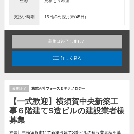
金額
見積もり希望
支払い時期
15日締め翌月末(45日)
募集は終了しました
list_alt
詳しく見る
募集終了
株式会社フォース＆テクノロジー
【一式歓迎】横須賀中央新築工
事６階建てS造ビルの建設業者様
募集
神奈川県横須賀市にて新築６建てS造ビルの建設業者様を募