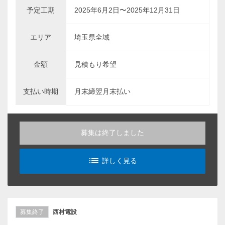
予定工期
2025年6月2日〜2025年12月31日
エリア
埼玉県全域
金額
見積もり希望
支払い時期
月末締翌月末払い
募集は終了しました
list_alt
詳しく見る
募集終了
西村電設