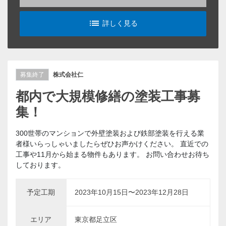
list_alt
詳しく見る
募集終了
株式会社仁
都内で大規模修繕の塗装工事募
集！
300世帯のマンションで外壁塗装および鉄部塗装を行える業
者様いらっしゃいましたらぜひお声かけください。 直近での
工事や11月から始まる物件もあります。 お問い合わせお待ち
しております。
予定工期
2023年10月15日〜2023年12月28日
エリア
東京都足立区