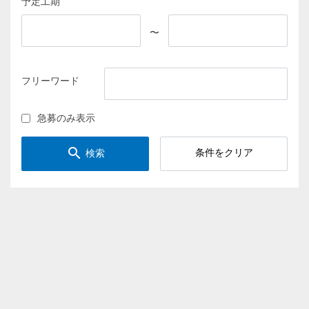
予定工期
〜
フリーワード
急募のみ表示
search
条件をクリア
検索