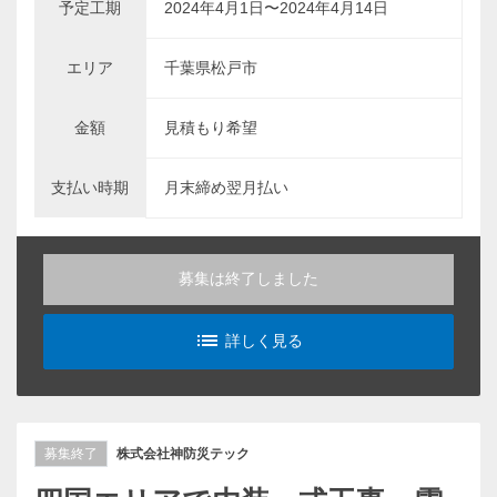
予定工期
2024年4月1日〜2024年4月14日
エリア
千葉県松戸市
金額
見積もり希望
支払い時期
月末締め翌月払い
募集は終了しました
list_alt
詳しく見る
募集終了
株式会社神防災テック