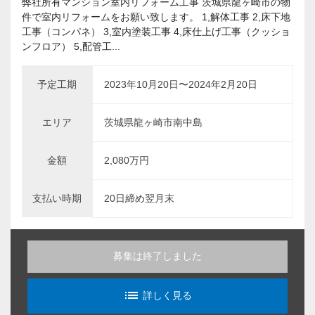
弊社所有マンション室内リフォーム工事 茨城県龍ヶ崎市の物
件で室内リフォームをお願い致します。 1,解体工事 2,床下地
工事（コンパネ） 3,室内塗装工事 4,床仕上げ工事（クッショ
ンフロア） 5,配管工...
予定工期
2023年10月20日〜2024年2月20日
エリア
茨城県龍ヶ崎市南中島
金額
2,080万円
支払い時期
20日締め翌月末
募集は終了しました
list_alt
詳しく見る