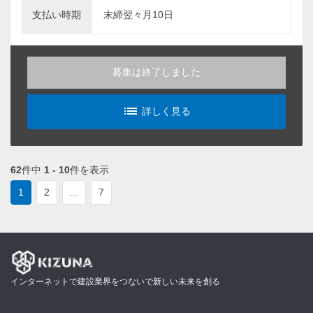
支払い時期
末締翌々月10日
募集は終了しました
list_alt
詳しく見る
62
件中
1 - 10
件を表示
1
2
...
7
インターネットで建設業界をつないで新しい未来を創る