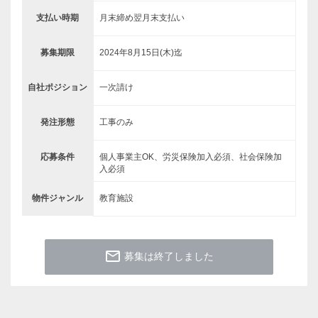
支払い時期
月末締め翌月末支払い
募集期限
2024年8月15日(木)迄
自社ポジション
一次請け
発注形態
工事のみ
応募条件
個人事業主OK、労災保険加入必須、社会保険加
入必須
物件ジャンル
教育施設
mail_outline
募集は終了しました