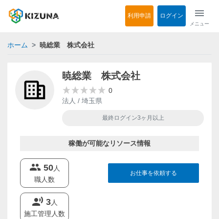
menu
利用申請
ログイン
メニュー
ホーム
暁総業 株式会社
暁総業 株式会社
0
法人 / 埼玉県
最終ログイン3ヶ月以上
稼働が可能なリソース情報
groups
50
人
お仕事を依頼する
職人数
record_voice_over
3
人
施工管理人数