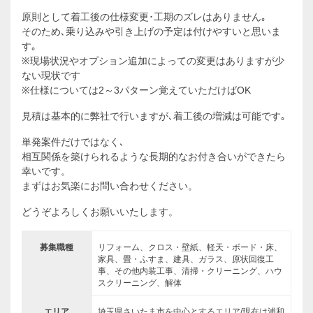
原則として着工後の仕様変更･工期のズレはありません｡
そのため､乗り込みや引き上げの予定は付けやすいと思いま
す｡
※現場状況やオプション追加によっての変更はありますが少
ない現状です
※仕様については2～3パターン覚えていただけばOK
見積は基本的に弊社で行いますが､着工後の増減は可能です｡
単発案件だけではなく､
相互関係を築けられるような長期的なお付き合いができたら
幸いです。
まずはお気楽にお問い合わせください。
どうぞよろしくお願いいたします。
募集職種
リフォーム、クロス・壁紙、軽天・ボード・床、
家具、畳・ふすま、建具、ガラス、原状回復工
事、その他内装工事、清掃・クリーニング、ハウ
スクリーニング、解体
エリア
埼玉県さいたま市を中心とするエリア/現在は浦和