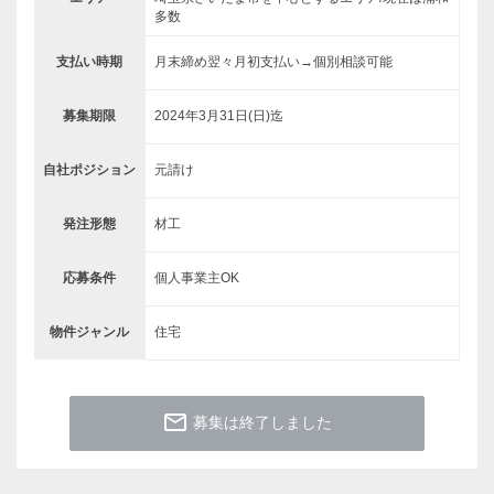
多数
支払い時期
月末締め翌々月初支払い→個別相談可能
募集期限
2024年3月31日(日)迄
自社ポジション
元請け
発注形態
材工
応募条件
個人事業主OK
物件ジャンル
住宅
mail_outline
募集は終了しました