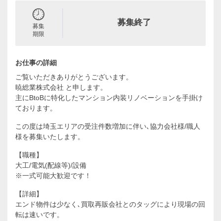
募集終了
募集
期限
お仕事の詳細
ご覧いただきありがとうございます。
暁総業株式会社 と申します。
主にBtoBに特化したマンション内装リノベーションを手掛け
ております。
この度は埼玉エリアの受注件数増加に伴い､協力会社様/職人
様を募集いたします。
【職種】
大工/電気(配線等)/設備
※一式可能大歓迎です！
【詳細】
エンド物件は少なく､買取再販会社とのタッグにより現場の回
転は速いです。