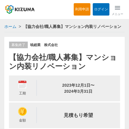
menu
利用申請
ログイン
メニュー
ホーム
【協力会社/職人募集】マンション内装リノベーション
募集終了
暁総業 株式会社
【協力会社/職人募集】マンショ
ン内装リノベーション
2023年12月1日〜
2024年3月31日
工期
見積もり希望
金額