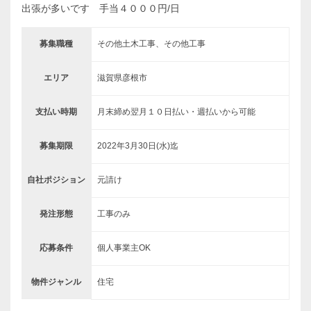
出張が多いです 手当４０００円/日
募集職種
その他土木工事、その他工事
エリア
滋賀県彦根市
支払い時期
月末締め翌月１０日払い・週払いから可能
募集期限
2022年3月30日(水)迄
自社ポジション
元請け
発注形態
工事のみ
応募条件
個人事業主OK
物件ジャンル
住宅