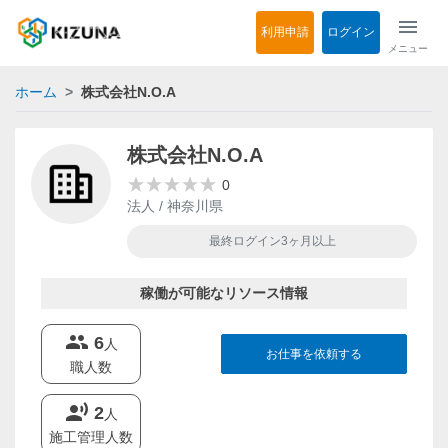
menu
利用申請
ログイン
メニュー
ホーム
株式会社N.O.A
株式会社N.O.A
0
法人 / 神奈川県
最終ログイン3ヶ月以上
稼働が可能なリソース情報
groups
6
人
お仕事を依頼する
職人数
record_voice_over
2
人
施工管理人数