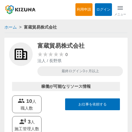
menu
利用申請
ログイン
メニュー
ホーム
富蔵貿易株式会社
富蔵貿易株式会社
0
法人 / 長野県
最終ログイン3ヶ月以上
稼働が可能なリソース情報
groups
10
人
お仕事を依頼する
職人数
record_voice_over
3
人
施工管理人数