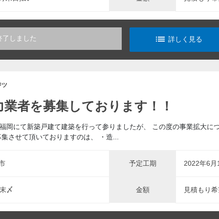
list_alt
終了しました
詳しく見る
ジツ
力業者を募集しております！！
福岡にて新築戸建て建築を行って参りましたが、 この度の事業拡大につ
集させて頂いておりますのは、 ・造...
市
予定工期
2022年6月
月末〆
金額
見積もり希