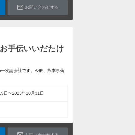
mail_outline
お問い合わせする
をお手伝いいだたけ
の一次請会社です。今般、熊本県菊
19日〜2023年10月31日
mail_outline
お問い合わせする