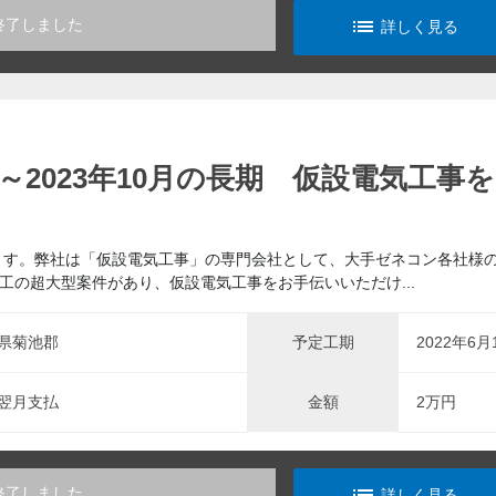
list_alt
終了しました
詳しく見る
～2023年10月の長期 仮設電気工事
ます。弊社は「仮設電気工事」の専門会社として、大手ゼネコン各社様
工の超大型案件があり、仮設電気工事をお手伝いいただけ...
県菊池郡
予定工期
2022年6月
翌月支払
金額
2万円
list_alt
終了しました
詳しく見る