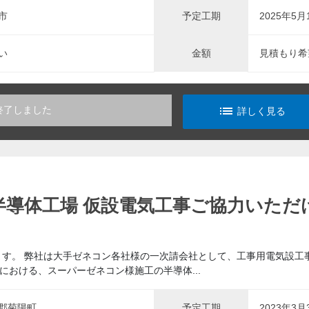
市
予定工期
2025年5月
い
金額
見積もり希
list_alt
終了しました
詳しく見る
半導体工場 仮設電気工事ご協力いただ
ます。 弊社は大手ゼネコン各社様の一次請会社として、工事用電気設工
おける、スーパーゼネコン様施工の半導体...
郡菊陽町
予定工期
2023年3月