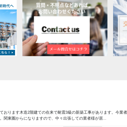
ております木造2階建ての在来で耐震3級の新築工事があります。今業
。関東圏からになりますので、中々出張しての業者様が居...