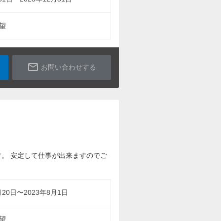
望
mail_outline
お問い合わせする
。 安定して仕事が出来ますのでご
月20日〜2023年8月1日
望