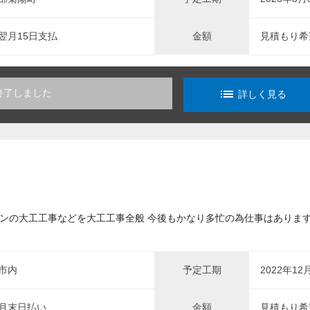
翌月15日支払
金額
見積もり希
list_alt
終了しました
詳しく見る
ンの大工工事などを大工工事全般 今後もかなり多忙の為仕事はあります
市内
予定工期
2022年12
月末日払い
金額
見積もり希