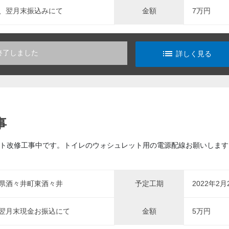
、翌月末振込みにて
金額
7万円
list_alt
終了しました
詳しく見る
事
ト改修工事中です。トイレのウォシュレット用の電源配線お願いします。3
県酒々井町東酒々井
予定工期
2022年2月
翌月末現金お振込にて
金額
5万円