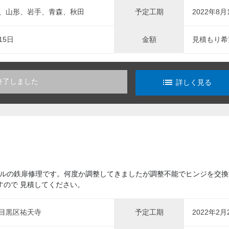
、山形、岩手、青森、秋田
予定工期
2022年8月
15日
金額
見積もり希
list_alt
終了しました
詳しく見る
ルの鉄扉修理です。何度か調整してきましたが調整不能でヒンジを交換
すので 見積してください。
目黒区祐天寺
予定工期
2022年2月