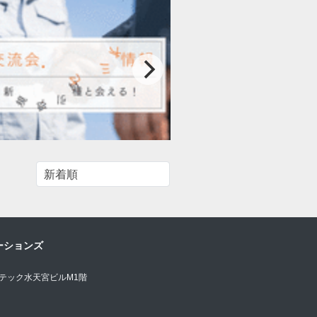
ーションズ
オテック水天宮ビルM1階