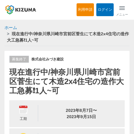
menu
利用申請
ログイン
メニュー
ホーム
現在進行中/神奈川県川崎市宮前区菅生にて木造2x4住宅の造作
大工急募❗1人~可
募集終了
株式会社みづき建設
現在進行中/神奈川県川崎市宮前
区菅生にて木造2x4住宅の造作大
工急募❗1人~可
2023年8月7日〜
2023年9月15日
工期