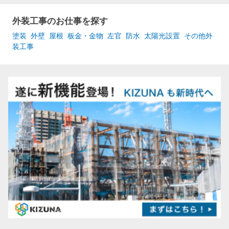
外装工事のお仕事を探す
塗装
外壁
屋根
板金・金物
左官
防水
太陽光設置
その他外
装工事