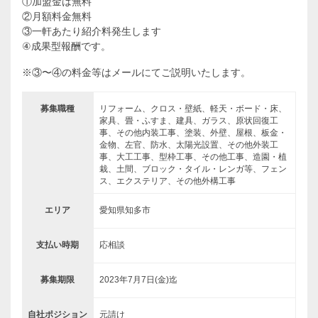
①加盟金は無料
②月額料金無料
③一軒あたり紹介料発生します
④成果型報酬です。
※③〜④の料金等はメールにてご説明いたします。
募集職種
リフォーム、クロス・壁紙、軽天・ボード・床、
家具、畳・ふすま、建具、ガラス、原状回復工
事、その他内装工事、塗装、外壁、屋根、板金・
金物、左官、防水、太陽光設置、その他外装工
事、大工工事、型枠工事、その他工事、造園・植
栽、土間、ブロック・タイル・レンガ等、フェン
ス、エクステリア、その他外構工事
エリア
愛知県知多市
支払い時期
応相談
募集期限
2023年7月7日(金)迄
自社ポジション
元請け