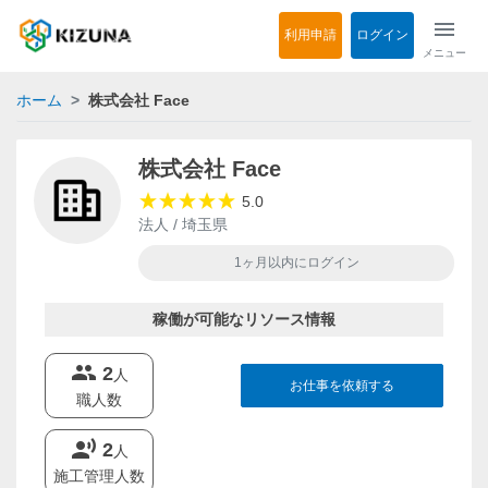
menu
利用申請
ログイン
メニュー
ホーム
株式会社 Face
株式会社 Face
5.0
法人 / 埼玉県
1ヶ月以内にログイン
稼働が可能なリソース情報
groups
2
人
お仕事を依頼する
職人数
record_voice_over
2
人
施工管理人数