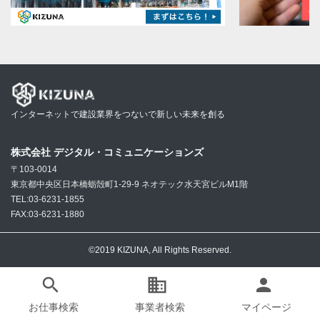
インターネットで建設業界をつないで新しい未来を創る
株式会社 デジタル・コミュニケーションズ
〒103-0014
東京都中央区日本橋蛎殻町1-29-9 ネオテック水天宮ビルM1階
TEL:03-6231-1855
FAX:03-6231-1880
©2019 KIZUNA, All Rights Reserved.
search
business
person
お仕事検索
事業者検索
マイページ