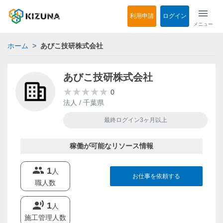
menu
利用申請
ログイン
メニュー
ホーム
あびこ技研株式会社
あびこ技研株式会社
0
法人 / 千葉県
最終ログイン3ヶ月以上
稼働が可能なリソース情報
groups
1
人
お仕事を依頼する
職人数
record_voice_over
1
人
施工管理人数