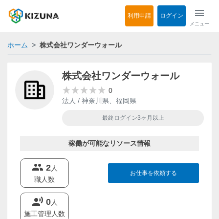
menu
利用申請
ログイン
メニュー
ホーム
株式会社ワンダーウォール
株式会社ワンダーウォール
0
法人 / 神奈川県、福岡県
最終ログイン3ヶ月以上
稼働が可能なリソース情報
groups
2
人
お仕事を依頼する
職人数
record_voice_over
0
人
施工管理人数